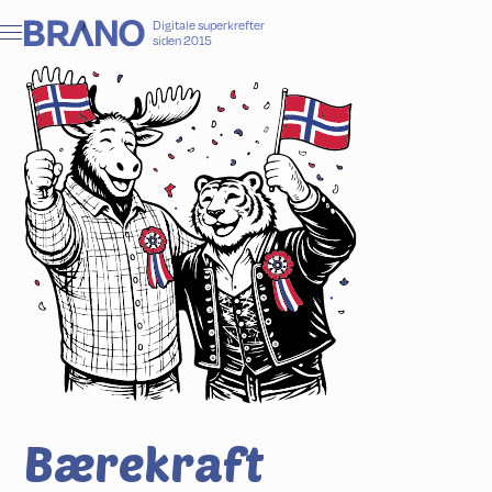
Digitale superkrefter
siden 2015
Bærekraft