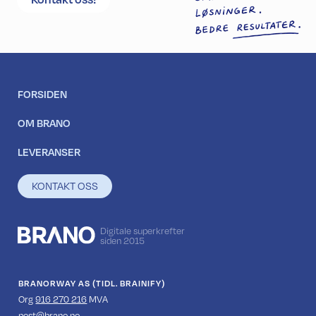
FORSIDEN
OM BRANO
LEVERANSER
KONTAKT OSS
Digitale superkrefter
siden 2015
BRANORWAY AS (TIDL. BRAINIFY)
Org
916 270 216
MVA
‍post@brano.no