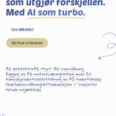
som utgjør forskjellen.
Med
AI som turbo.
Om BRANO
Se hva vi leverer
AI-arkitektur
AI-styrt SEO-overvåkning
Bygging av AI-motor
eLæring
Hosting innen EU
Kampanjesider
Kvalitets­sikring av AI-koder
Mobilapp
Nedetid­overvåkning
Nettside­analyser / ⎻rapporter
NoCode-miljø
Webapp