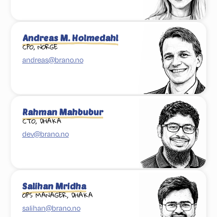
Andreas M. Holmedahl
CPO, NORGE
andreas@brano.no
Rahman Mahbubur
CTO, DHAKA
dev@brano.no
Salihan Mridha
OPS MANAGER, DHAKA
salihan@brano.no