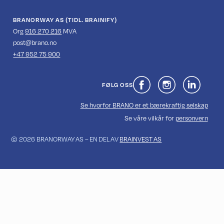
BRANORWAY AS (TIDL. BRAINIFY)
Org
916 270 216
MVA
‍post@brano.no
+47 952 75 900
FØLG OSS
Se hvorfor BRANO er et bærekraftig selskap
Se våre vilkår for
personvern
© 2026 BRANORWAY AS – EN DEL AV
BRAINVEST AS