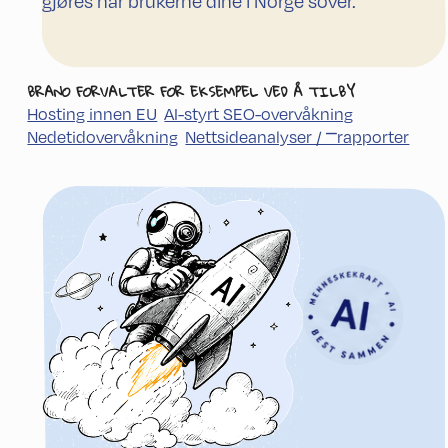
gjøres når brukerne dine i Norge sover.
BRANO FORVALTER FOR EKSEMPEL VED Å TILBY
Hosting innen EU
AI-styrt SEO-overvåkning
Nedetid­overvåkning
Nettside­analyser / ⎻rapporter