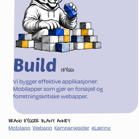
Build
(BYGG)
Vi bygger effektive applikasjoner:
Mobilapper som gjør en forskjell og
forretningskritiske webapper.
BRANO BYGGER BLANT ANNET
Mobilapp
Webapp
Kampanjesider
eLæring