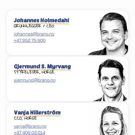
Johannes Holmedahl
GRUNNLEGGER / CEO
johannes@brano.no
+47 952 75 900
Gjermund S. Myrvang
STYRELEDER, NORGE
gjermund@brano.no
Vanja Hillerström
CCO, NORGE
vanja@brano.no
+47 406 03 014