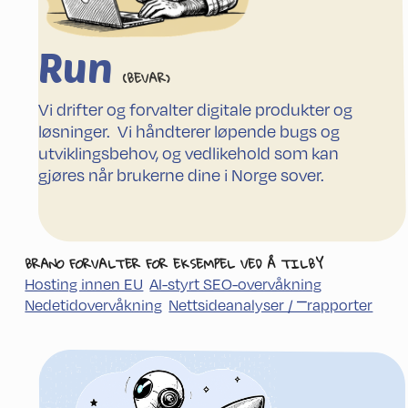
Run
(BEVAR)
Vi drifter og forvalter digitale produkter og
løsninger. Vi håndterer løpende bugs og
utviklingsbehov, og vedlikehold som kan
gjøres når brukerne dine i Norge sover.
BRANO FORVALTER FOR EKSEMPEL VED Å TILBY
Hosting innen EU
AI-styrt SEO-overvåkning
Nedetid­overvåkning
Nettside­analyser / ⎻rapporter