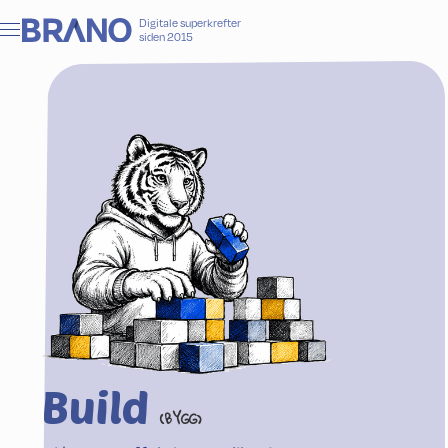
Digitale superkrefter
siden 2015
Build
(BYGG)