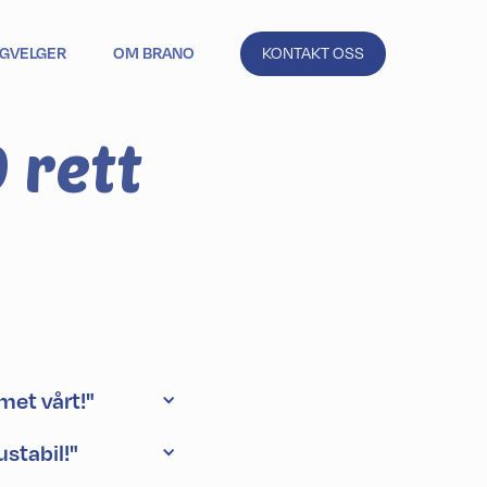
IGVELGER
OM BRANO
KONTAKT OSS
 rett
amet vårt!"
ustabil!"