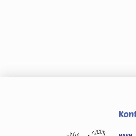
Kont
NAVN