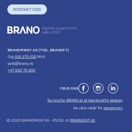
KONTAKT OSS
Digitale superkrefter
siden 2015
BRANORWAY AS (TIDL. BRAINIFY)
Org
916 270 216
MVA
‍post@brano.no
+47 952 75 900
FØLG OSS
Se hvorfor BRANO er et bærekraftig selskap
Se våre vilkår for
personvern
© 2026 BRANORWAY AS – EN DEL AV
BRAINVEST AS