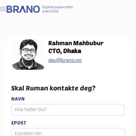
Digitale superkrefter
siden 2015
Rahman Mahbubur
CTO, Dhaka
dev@brano.no
Skal
Ruman
kontakte deg?
NAVN
EPOST