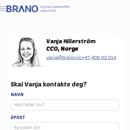
Digitale superkrefter
siden 2015
Vanja Hillerström
CCO, Norge
vanja@brano.no
+47 406 03 014
Skal
Vanja
kontakte deg?
NAVN
EPOST