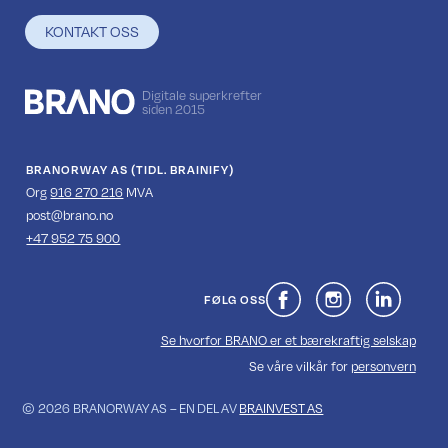
KONTAKT OSS
Digitale superkrefter
siden 2015
BRANORWAY AS (TIDL. BRAINIFY)
Org
916 270 216
MVA
‍post@brano.no
+47 952 75 900
FØLG OSS
Se hvorfor BRANO er et bærekraftig selskap
Se våre vilkår for
personvern
© 2026 BRANORWAY AS – EN DEL AV
BRAINVEST AS