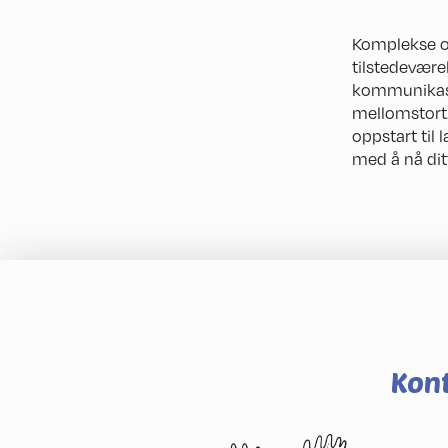
Komplekse o
tilstedeværel
kommunikasjo
mellomstort. 
oppstart til 
med å nå dit
Kont