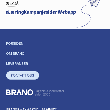
SE OGSÅ
eLæring
Kampanjesider
Webapp
FORSIDEN
OM BRANO
LEVERANSER
KONTAKT OSS
Digitale superkrefter
siden 2015
BRANORWAY AS (TIDL. BRAINIFY)