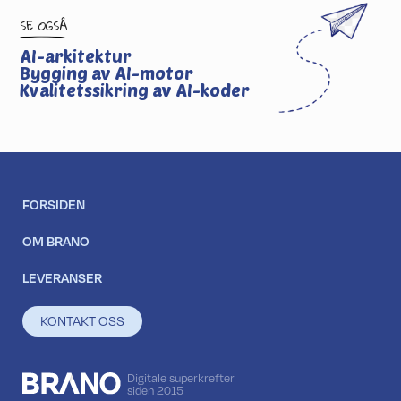
SE OGSÅ
AI-arkitektur
Bygging av AI-motor
Kvalitets­sikring av AI-koder
FORSIDEN
OM BRANO
LEVERANSER
KONTAKT OSS
Digitale superkrefter
siden 2015