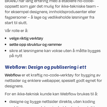
BRANO har lang erfaring med å etablere no-code-
oppsett som gjør det mulig for ikke-tekniske team –
for eksempel designere, innholdsprodusenter eller
fagpersoner – å lage og vedlikeholde løsninger fra
start til slutt.
Vår rolle er å:
velge riktig verktøy
sette opp struktur og rammer
sikre at løsningene kan vokse uten å måtte bygges
på nytt
Webflow: Design og publisering i ett
Webflow
er et kraftig no-code-verktøy for bygging av
nettsider og enklere webapper, spesielt godt egnet for
designere.
For en ikke-teknisk kunde kan Webflow brukes til å:
designe og bygge nettsider direkte, uten koding